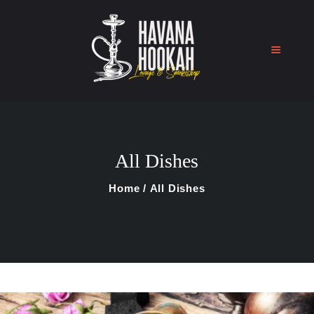
Home
Shop
All Dishes
About Us
Blog
Home
All Dishes
Contact Us