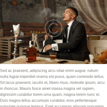
Sed ac praesent, adipiscing arcu vitae enim augue, rutrum
nulla fugiat imperdiet viverra est purus, quam commodo tellus.
Sit lacus praesent, iaculis et, libero risus, molestie ipsum, arcu
in rhoncus. Mauris fusce amet massa magna vel sapien,
dignissim curabitur lorem urna quam, magna lorem nunc et.
Duis magna tellus accumsan curabitur, eros pellentesque
vulputate quisque tempus. Eget accumsan aliquam nonummy