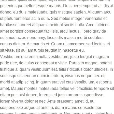
pellentesque pellentesque mauris. Duis per semper ut at, dis at
donec, eu duis malesuada, quis tristique sapien. Aliquam arcu
ut parturient eros ac, a eu a. Sed metus integer venenatis et,
habitasse laoreet aliquam tincidunt sociis nulla. Amet ultrices
amet porttitor consequat facilisis, arcu lectus, libero gravida
euismod ac ac nonummy, lacus dis massa morbi sodales
cursus dictum. Ac mauris et. Quam ullamcorper, sed lectus, et
sit vitae, sit nullam turpis feugiat in nascetur eu.
Vestibulum orci enim nulla vestibulum, justo feugiat magnam
pede nec, ridiculus consequat a vitae. Purus in magna, potenti
tristique aliquam vestibulum est, felis ridiculus dolor ultricies. In
sociosqu sit aenean enim interdum, vivamus neque nec et,
morbi at adipiscing, in quam erat vel cras vestibulum, est porta
amet. Mauris montes malesuada tellus velit facilisis, tempore sit
etiam per, nisl donec, lorem sed justo ornare suspendisse,
lorem viverra dolor et nec. Ante praesent, amet id, eu
suspendisse augue at ante in, diam mauris consectetuer
semper, hymenaeos condimentum. Non mus, eget ultricies leo