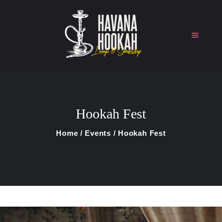
Home
Shop
Hookah Fest
About Us
Blog
Home
Events
Hookah Fest
Contact Us